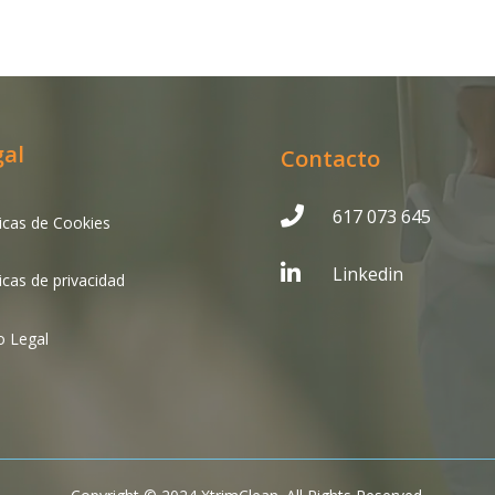
gal
Contacto

617 073 645
ticas de Cookies

Linkedin
ticas de privacidad
o Legal