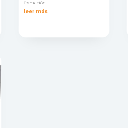
formación...
leer más