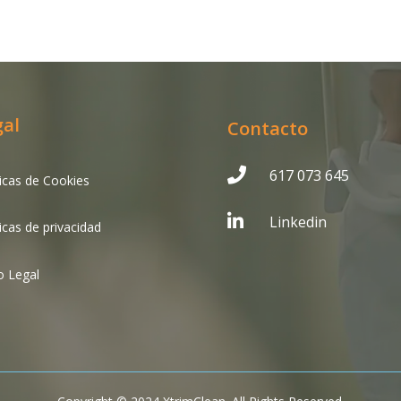
gal
Contacto

617 073 645
ticas de Cookies

Linkedin
ticas de privacidad
o Legal